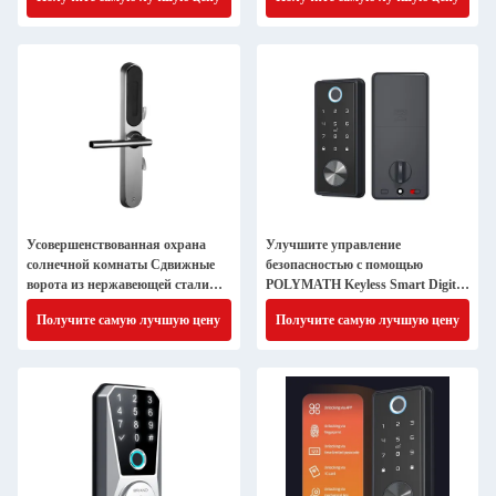
Усовершенствованная охрана
Улучшите управление
солнечной комнаты Сдвижные
безопасностью с помощью
ворота из нержавеющей стали
POLYMATH Keyless Smart Digital
Цифровые отпечатки пальцев
Fingerprint Lock
Получите самую лучшую цену
Получите самую лучшую цену
Замок двери