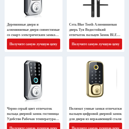
Деревянные двери и
Сеть Blue Tooth Алюминиевая
алюминиевые двери совместимые
дверь Туя Водостойкий
со смарт-электрическим замком с
отпечаток пальцев Замок BLE
механическим ключом
WIFI Умный замок двери
Получите самую лучшую цену
Получите самую лучшую цену
Черно-серый цвет отпечаток
Полимат умные замки отпечатки
пальца дверной замок гостиница
пальцев цифровой дверной замок
Удобство Рабочая температура
для двери из нержавеющей стали
-25-60
Получите самую лучшую цену
Получите самую лучшую цену