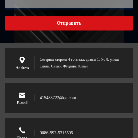
Отправить
Северная сторона 4-го этажа, здание 1, No 8, улица
Сяянь, Сямен, Фуцзянь, Китай
Address
415483722@qq.com
E-mail
0086-592-5315505