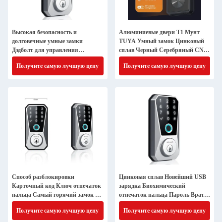
Высокая безопасность и
Алюминиевые двери T1 Мунт
долговечные умные замки
TUYA Умный замок Цинковый
Дэдболт для управления
сплав Черный Серебряный CN
безопасностью двери спальни
FUJ Wifi Синий Зуб
Получите самую лучшую цену
Получите самую лучшую цену
Способ разблокировки
Цинковая сплав Новейший USB
Карточный код Ключ отпечаток
зарядка Биохимический
пальца Самый горячий замок с
отпечаток пальца Пароль Врата
подключением WiFi для квартир
Умный замок двери
Получите самую лучшую цену
Получите самую лучшую цену