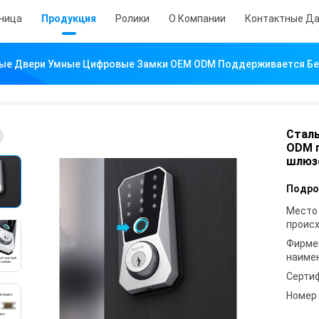
аница
Продукция
Ролики
О Компании
Контактные Д
ые Двери Умные Цифровые Замки OEM ODM Поддерживается Б
Стал
ODM 
шлюз
Подро
Место
проис
Фирме
наиме
Серти
Номер