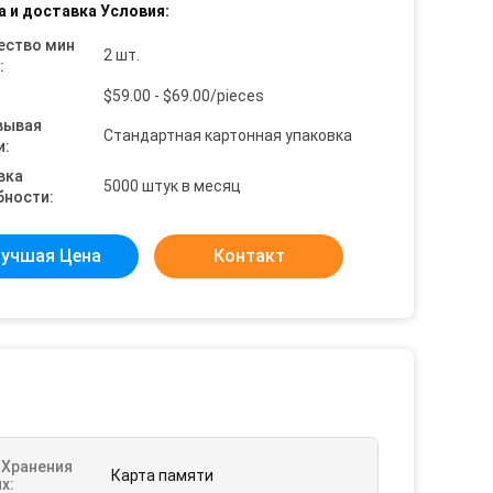
а и доставка Условия:
ество мин
2 шт.
:
$59.00 - $69.00/pieces
вывая
Стандартная картонная упаковка
и:
вка
5000 штук в месяц
бности:
учшая Цена
Контакт
 Хранения
Карта памяти
х: