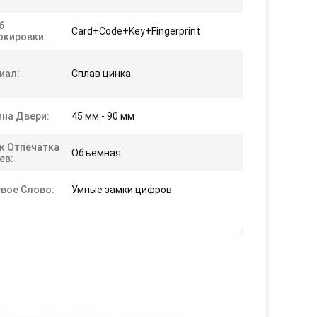
б
Card+Code+Key+Fingerprint
окировки:
иал:
Сплав цинка
на Двери:
45 мм - 90 мм
к Отпечатка
Объемная
ев:
вое Слово:
Умные замки цифров