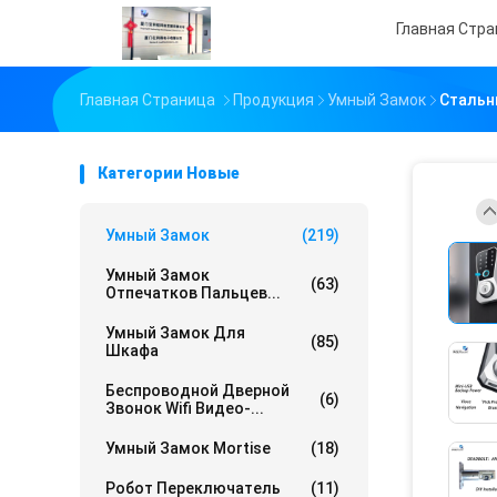
Главная Стр
Главная Страница
Продукция
Умный Замок
Стальн
Категории Новые
Умный Замок
(219)
Умный Замок
(63)
Отпечатков Пальцев...
Умный Замок Для
(85)
Шкафа
Беспроводной Дверной
(6)
Звонок Wifi Видео-...
Умный Замок Mortise
(18)
Робот Переключатель
(11)