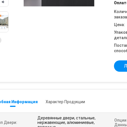
Оплат
Колич
заказа
Цена:
Упако
детал
Поста
спосо
Л
обная Информация
Характер Продукции
Деревянные двери, стальные,
Опции
ип Двери:
нержавеющие, алюминиевые,
Данны