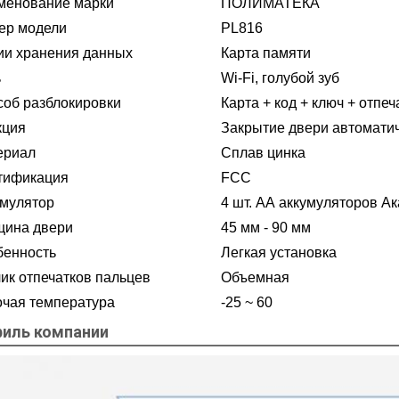
менование марки
ПОЛИМАТЕКА
ер модели
PL816
ии хранения данных
Карта памяти
ь
Wi-Fi, голубой зуб
об разблокировки
Карта + код + ключ + отпе
кция
Закрытие двери автомати
ериал
Сплав цинка
тификация
FCC
умулятор
4 шт. АА аккумуляторов А
щина двери
45 мм - 90 мм
бенность
Легкая установка
ик отпечатков пальцев
Объемная
очая температура
-25 ~ 60
иль компании