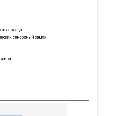
чаток пальца
ческий сенсорный замок
калина