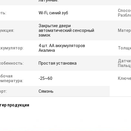
латунные.
Спосо
ть:
Wi-Fi, синий зуб
Разбл
Закрытие двери
ункция:
автоматический сенсорный
Матер
замок
4 шт. АА аккумуляторов
ккумулятор:
Толщи
Акалина
Датчи
собенность:
Простая установка
Пальц
абочая
-25~60
Ключе
емпература:
орт:
Сямэнь
тер продукции