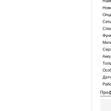
Наи
Ном
Опц
Сет
Спос
Фун
Мат
Сер
Акк
Тол
Осо
Датч
Раб
Проф