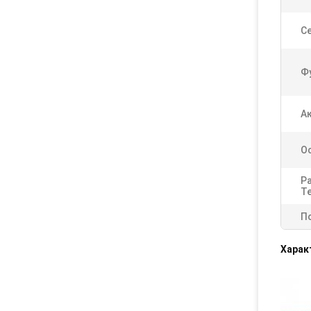
Се
Ф
А
О
Р
Т
П
Харак