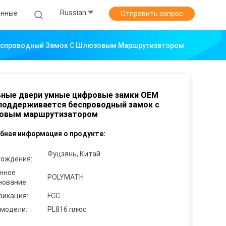
Russian
анные
Отправить запрос
еспроводный Замок С Шлюзовым Маршрутизатором
ьные двери умные цифровые замки OEM
поддерживается беспроводный замок с
овым маршрутизатором
бная информация о продукте:
Фуцзянь, Китай
хождения:
нное
POLYMATH
нование:
фикация:
FCC
 модели:
PL816 плюс