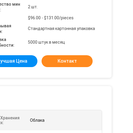
ество мин
2 шт.
:
$96.00 - $131.00/pieces
вывая
Стандартная картонная упаковка
и:
вка
5000 штук в месяц
бности:
учшая Цена
Контакт
 Хранения
Облака
х: