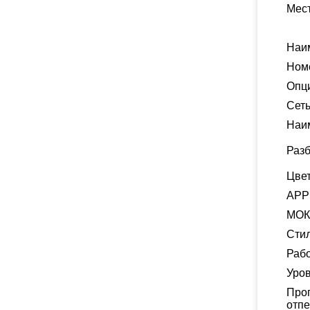
Мес
Наи
Ном
Опц
Сет
Наи
Разб
Цве
APP
МОК
Сти
Раб
Уров
Проп
отпе