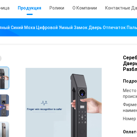
аница
Продукция
Ролики
О Компании
Контактные Д
яный Синий Моха Цифровой Умный Замок Дверь Отпечаток Пальц
Сере
Дверь
Разбл
Подро
Место
проис
Фирме
наиме
Номер
Оплат