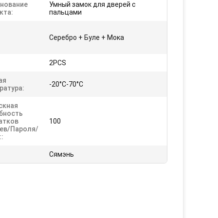
нование
Умный замок для дверей с
кта:
пальцами
Серебро + Буле + Мока
2PCS
ая
-20°C-70°C
ратура:
скная
бность
атков
100
ев/пароля/
:
Сямэнь