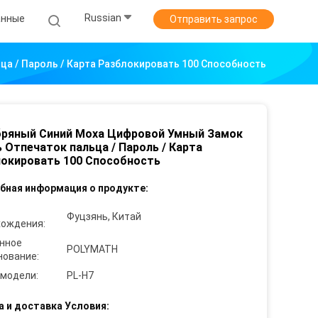
Russian
анные
Отправить запрос
а / Пароль / Карта Разблокировать 100 Способность
бряный Синий Моха Цифровой Умный Замок
 Отпечаток пальца / Пароль / Карта
окировать 100 Способность
бная информация о продукте:
Фуцзянь, Китай
хождения:
нное
POLYMATH
нование:
 модели:
PL-H7
а и доставка Условия: