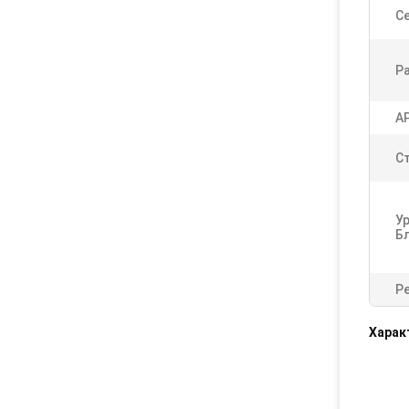
Се
Р
A
С
У
Б
Р
Харак