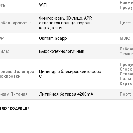
Наиме
ть:
WIFI
Проду
Фингер-вену, 3D-лицо, APP,
азблокировать:
отпечаток пальца, пароль,
Цвет:
карта, ключ
PP:
Usmart Goapp
МОК:
Рабоч
тиль:
Высокотехнологичный
Темпе
Пропу
Спосо
ровень Цилиндра
Цилиндр с блокировкой класса
Отпеч
локировки:
С
Пальц
Карты:
ежим Питания:
Литийная батарея 4200mA
Порт:
тер продукции