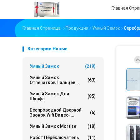
Главная Стр
Главная Страница
Продукция
Умный Замок
Серебр
Категории Новые
Умный Замок
(219)
Умный Замок
(63)
Отпечатков Пальцев...
Умный Замок Для
(85)
Шкафа
Беспроводной Дверной
(6)
Звонок Wifi Видео-...
Умный Замок Mortise
(18)
Робот Переключатель
(11)