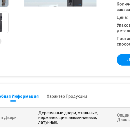
Колич
заказа
Цена:
Упако
детал
Поста
спосо
Л
обная Информация
Характер Продукции
Деревянные двери, стальные,
Опции
ип Двери:
нержавеющие, алюминиевые,
Данны
латунные.