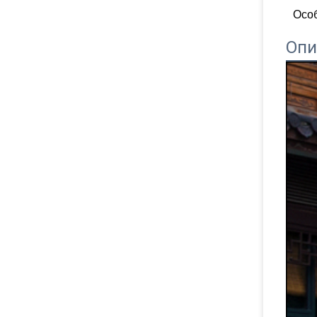
Осо
Опи