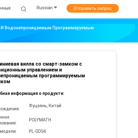
Russian
анные
Отправить запрос
м И Водонепроницаемым Программируемым
ниевая вилла со смарт-замком с
нционным управлением и
непроницаемым программируемым
иком
бная информация о продукте:
Фуцзянь, Китай
хождения:
нное
POLYMATH
нование:
 модели:
PL-GDS6