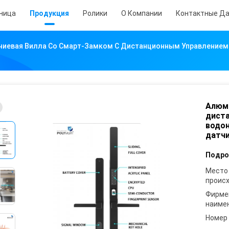
аница
Продукция
Ролики
О Компании
Контактные Д
иевая Вилла Со Смарт-Замком С Дистанционным Управление
Алюми
диста
водо
датч
Подро
Место
проис
Фирме
наиме
Номер