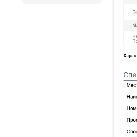
Се
М
Н
П
Харак
Спе
Мес
Наи
Ном
Про
Спос