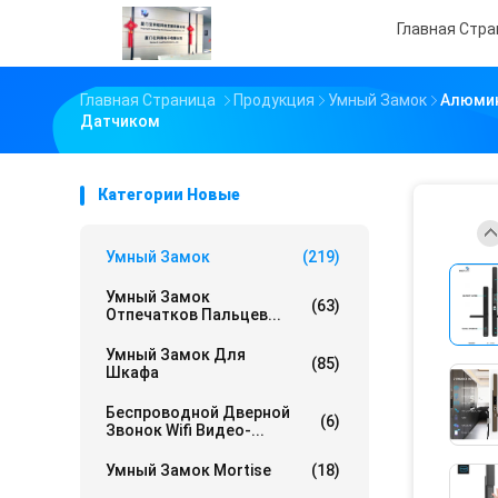
Главная Стр
Главная Страница
Продукция
Умный Замок
Алюмин
Датчиком
Категории Новые
Умный Замок
(219)
Умный Замок
(63)
Отпечатков Пальцев...
Умный Замок Для
(85)
Шкафа
Беспроводной Дверной
(6)
Звонок Wifi Видео-...
Умный Замок Mortise
(18)