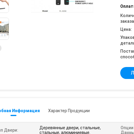
Оплат
Колич
заказа
Цена:
Упако
детал
Поста
спосо
Л
обная Информация
Характер Продукции
Деревянные двери, стальные,
Опции
ип Двери:
стальные, алюминиевые.
Данны