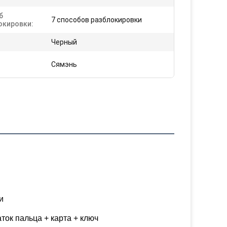
б
7 способов разблокировки
окировки:
Черный
Сямэнь
и
ток пальца + карта + ключ