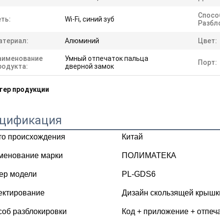
Спосо
ть:
Wi-Fi, синий зуб
Разбл
атериал:
Алюминий
Цвет:
аименование
Умный отпечаток пальца
Порт:
родукта:
дверной замок
тер продукции
цификация
то происхождения
Китай
менование марки
ПОЛИМАТЕКА
ер модели
PL-GDS6
ектирование
Дизайн скользящей крышк
об разблокировки
Код + приложение + отпеча