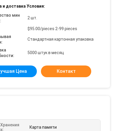
а и доставка Условия:
ество мин
2 шт.
:
$95.00/pieces 2-99 pieces
вывая
Стандартная картонная упаковка
и:
вка
5000 штук в месяц
бности:
учшая Цена
Контакт
 Хранения
Карта памяти
х: