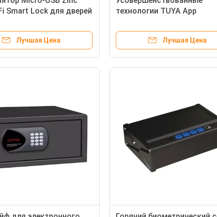
ятор Micro-USB Zinc
Усовершенствованные
iFi Smart Lock для дверей
технологии TUYA App
и или нержавеющей
Управляемый биометриче
отпечаток пальцев Умный
Лучшая Цена
Лучшая Цена
замок для стальных двер
йф для электронного
Горячий биометрический 