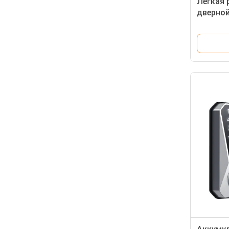
Легкая 
дверной
Tuya TT
разблок