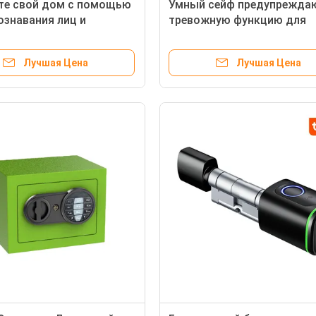
те свой дом с помощью
Умный сейф предупрежда
ознавания лиц и
тревожную функцию для
ща карт памяти TUYA
аномальной работы цифр
oor Lock
ограбления сейф
Лучшая Цена
Лучшая Цена