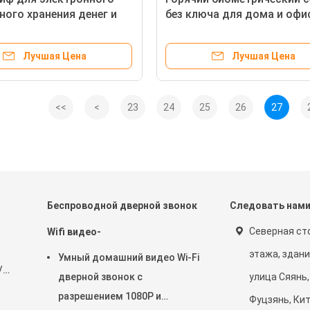
ного хранения денег и
без ключа для дома и офи
ных изделий толщина
толщина двери 2,5 мм
 мм
Лучшая Цена
Лучшая Цена
<<
<
23
24
25
26
27
Беспроводной дверной звонок
Следовать нам
Северная сто
Wifi видео-
этажа, здание
Умный домашний видео Wi-Fi
/
дверной звонок с
улица Сяянь,
разрешением 1080P и
Фуцзянь, Ки