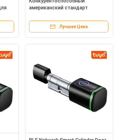
Конкурентоспособный
для
американский стандарт
и
цинкового сплава Wi-Fi
контролируемый замок для
Лучшая Цена
деревянных дверей