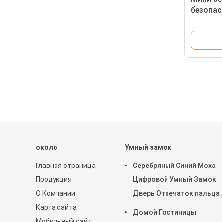
безопас
ювелир
двери 5
около
Умный замок
Главная страница
Серебряный Синий Моха
Продукция
Цифровой Умный Замок
О Компании
Дверь Отпечаток пальца 
Карта сайта
Пароль / Карта
Домой Гостиницы
Мобильный сайт
Разблокировать 100