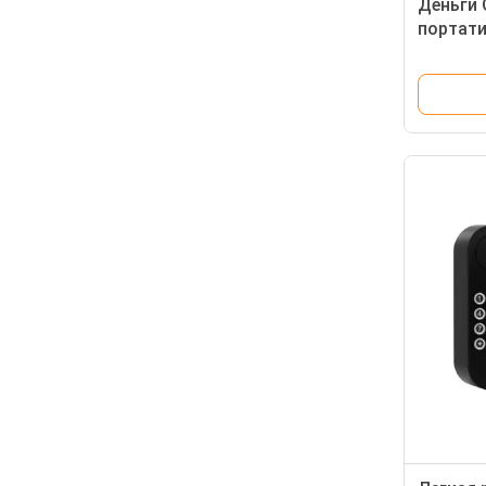
Деньги 
портат
Мини-бе
ключом 