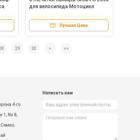
са
для велосипеда Мотоцикл
Мотоцикл Стеклянная дверь
Тяжелый цинковый сплав
Лучшая Цена
28
29
30
>
>>
и
Написать нам
рона 4-го
 1, No 8,
 Сямен,
тай