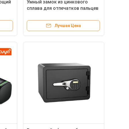
ющий
Умный замок из цинкового
сплава для отпечатков пальцев
овой
Wi-Fi для открытия
алюминиевых деревянных
Лучшая Цена
стальных дверей