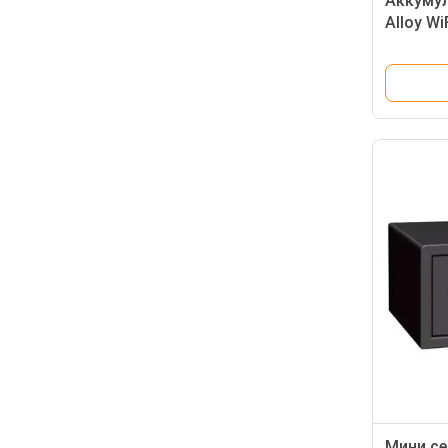
Аккумул
Alloy W
из стал
стали
Мини се