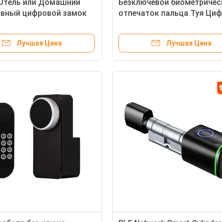
Отель или Домашний
Безключевой биометричес
ивный цифровой замок
отпечаток пальца Туя Ци
зопасное хранилище с
цилиндровый замок для 
и PIN-кодом
Отель квартира
Лучшая Цена
Лучшая Цена