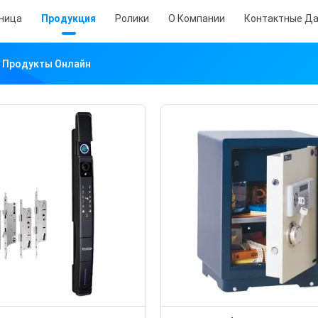
аница
Продукция
Ролики
О Компании
Контактные Д
td. Продукты Онлайн