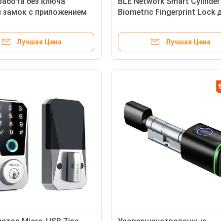
работа без ключа
BLE Network Smart Cylinder
 замок с приложением
Biometric Fingerprint Lock 
 и удаленным
деревянных алюминиевых 
ировкой Bluetooth
стальных дверей
Лучшая Цена
Лучшая Цена