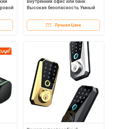
кий
Внутренний офис или банк
фровой
Высокая безопасность Умный
дома
огнестойкий сейф с двойным
доступом
Лучшая Цена