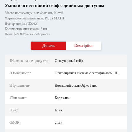
Умный огнестойкий сейф с двойным доступом
Место происхождения: Фуцзянь, Китай
Фирменное наименование: POLYMATH
Номер модели: 350ES
Количество мин заказа: 2 шт.
Цена: $99.89/pieces 2-99 pieces
Деталь
Description
1Наименование продукта:
Огнеупорный сейф
2Особенность:
Огнезащитная система с сертификатом UL
3Применение:
Домашний отель Офис Банк
4Тип замка:
Код+ключ
5Вес:
46 кг
6МОК:
2 шт.