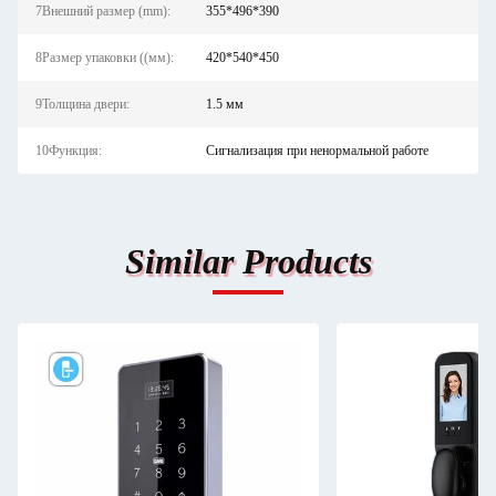
7Внешний размер (mm):
355*496*390
8Размер упаковки ((мм):
420*540*450
9Толщина двери:
1.5 мм
10Функция:
Сигнализация при ненормальной работе
Similar Products