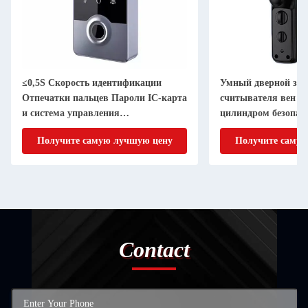
≤0,5S Скорость идентификации
Умный дверной зам
Отпечатки пальцев Пароли IC-карта
считывателя вен па
и система управления
цилиндром безопасн
интеллектуальным доступом APP
APP
Получите самую лучшую цену
Получите самую
Contact