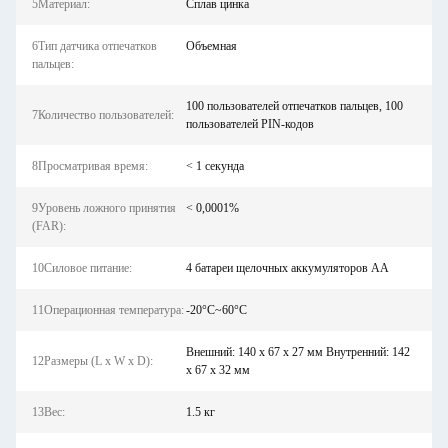
5Материал:
Сплав цинка
6Тип датчика отпечатков
Объемная
пальцев:
100 пользователей отпечатков пальцев, 100
7Количество пользователей:
пользователей PIN-кодов
8Просматривая время:
< 1 секунда
9Уровень ложного принятия
< 0,0001%
(FAR):
10Силовое питание:
4 батареи щелочных аккумуляторов AA
11Операционная температура:
-20°C~60°C
Внешний: 140 x 67 x 27 мм Внутренний: 142
12Размеры (L x W x D):
x 67 x 32 мм
13Вес:
1.5 кг