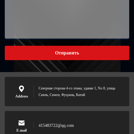
Отправить
Северная сторона 4-го этажа, здание 1, No 8, улица
Сяянь, Сямен, Фуцзянь, Китай
Address
415483722@qq.com
E-mail