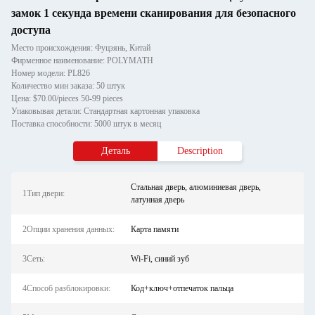
замок 1 секунда времени сканирования для безопасного
доступа
Место происхождения: Фуцзянь, Китай
Фирменное наименование: POLYMATH
Номер модели: PL826
Количество мин заказа: 50 штук
Цена: $70.00/pieces 50-99 pieces
Упаковывая детали: Стандартная картонная упаковка
Поставка способности: 5000 штук в месяц
Деталь
Description
Стальная дверь, алюминиевая дверь,
1Тип двери:
латунная дверь
2Опции хранения данных:
Карта памяти
3Сеть:
Wi-Fi, синий зуб
4Способ разблокировки:
Код+ключ+отпечаток пальца