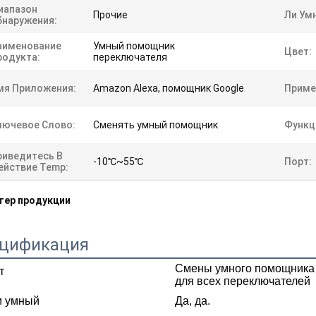
иапазон
Прочие
Ли Ум
бнаружения:
аименование
Умный помощник
Цвет:
родукта:
переключателя
мя Приложения:
Amazon Alexa, помощник Google
Приме
лючевое Слово:
Сменять умный помощник
Функц
риведитесь В
-10℃~55℃
Порт:
ействие Temp:
тер продукции
цификация
Смены умного помощника 
т
для всех переключателей
и умный
Да, да.