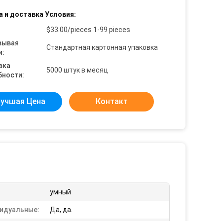
а и доставка Условия:
$33.00/pieces 1-99 pieces
вывая
Стандартная картонная упаковка
и:
вка
5000 штук в месяц
бности:
учшая Цена
Контакт
умный
идуальные:
Да, да.