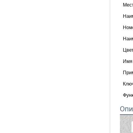
Мес
Наи
Ном
Наи
Цве
Имя
При
Клю
Фун
Опи