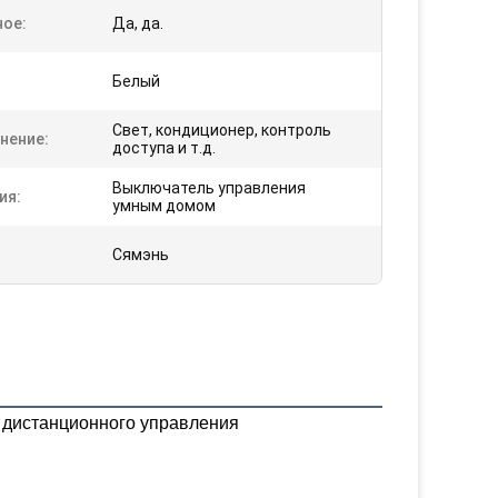
ное:
Да, да.
Белый
Свет, кондиционер, контроль
нение:
доступа и т.д.
Выключатель управления
ия:
умным домом
Сямэнь
дистанционного управления