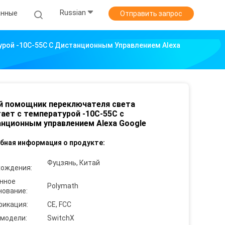
Russian
анные
Отправить запрос
рой -10C-55C С Дистанционным Управлением Alexa
й помощник переключателя света
ает с температурой -10C-55C с
нционным управлением Alexa Google
бная информация о продукте:
Фуцзянь, Китай
хождения:
нное
Polymath
нование:
фикация:
CE, FCC
 модели:
SwitchX