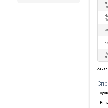
Д
О
Н
П
И
К
П
Д
Харак
Спе
пунк
Есл