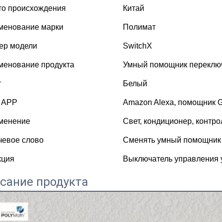
то происхождения
Китай
менование марки
Полимат
ер модели
SwitchX
менование продукта
Умный помощник переклю
т
Белый
 APP
Amazon Alexa, помощник 
менение
Свет, кондиционер, контрол
чевое слово
Сменять умный помощник
кция
Выключатель управления
сание продукта