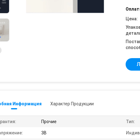
Оплат
Цена:
Упако
детал
Поста
спосо
Л
обная Информация
Характер Продукции
рантия:
Прочие
Тип:
апряжение:
3В
Индив