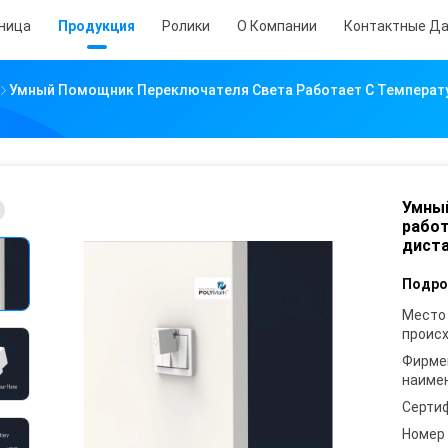
аница
Продукция
Ролики
О Компании
Контактные Д
Умный Помощник Переключателя Света Работает С Температу
Умны
работ
диста
Подро
Место
проис
Фирме
наиме
Серти
Номер