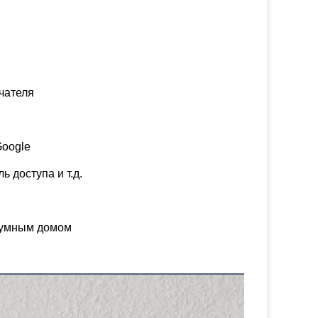
чателя
Google
ь доступа и т.д.
 умным домом