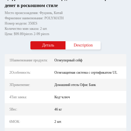
денег в роскошном стиле
Место происхождения: Фуцзянь, Китай
Фирменное наименование: POLYMATH
Номер модели: 350ES
Количество мин заказа: 2 шт.
Цена: $99.89/pieces 2-99 pieces
Деталь
Description
1Наименование продукта:
Огнеупорный сейф
2Особенность:
Огнезащитная система с сертификатом UL
3Применение:
Домашний отель Офис Банк
4Тип замка:
Код+ключ
5Вес:
46 кг
6МОК:
2 шт.