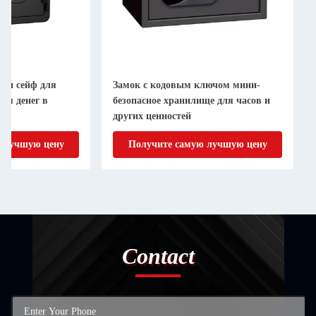
ни сейф для
Замок с кодовым ключом мини-
ния денег в
безопасное хранилище для часов и
других ценностей
 лучшую цену
Получите самую лучшую цену
Contact