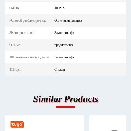
6МОК:
10 PCS
7Способ разблокировки:
Отпечатки пальцев
8Ключевое слово:
Замок шкафа
9OEM:
предлагается
10Наименование продукта:
Замок шкафа
11Порт:
Сямэнь
Similar Products