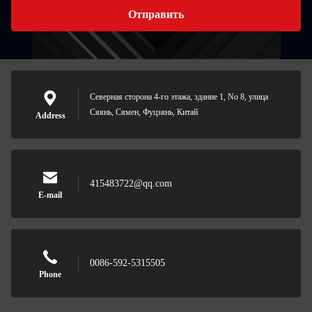
Отправить
Северная сторона 4-го этажа, здание 1, No 8, улица
Сяянь, Сямен, Фуцзянь, Китай
Address
415483722@qq.com
E-mail
0086-592-5315505
Phone