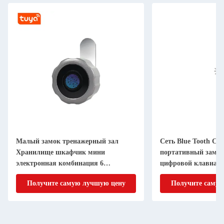
Малый замок тренажерный зал
Сеть Blue Tooth Ст
Хранилище шкафчик мини
портативный замок
электронная комбинация 6
цифровой клавиату
цифровой код пин камера замок
бесключевым вход
Получите самую лучшую цену
Получите самую