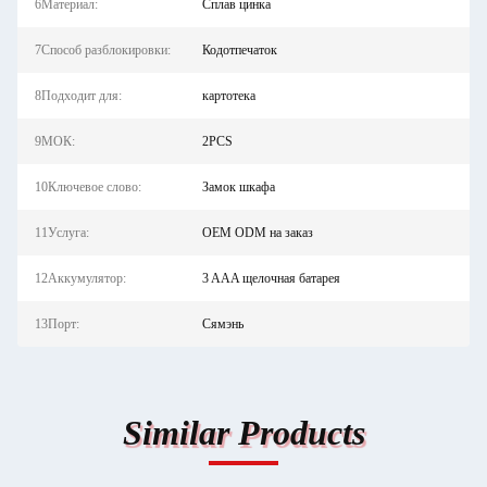
6Материал:
Сплав цинка
7Способ разблокировки:
Кодотпечаток
8Подходит для:
картотека
9МОК:
2PCS
10Ключевое слово:
Замок шкафа
11Услуга:
OEM ODM на заказ
12Аккумулятор:
3 AAA щелочная батарея
13Порт:
Сямэнь
Similar Products