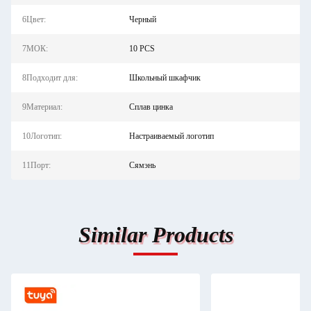
6Цвет:
Черный
7МОК:
10 PCS
8Подходит для:
Школьный шкафчик
9Материал:
Сплав цинка
10Логотип:
Настраиваемый логотип
11Порт:
Сямэнь
Similar Products