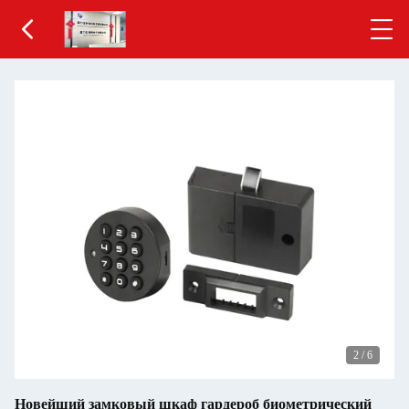
2
/
6
Новейший замковый шкаф гардероб биометрический