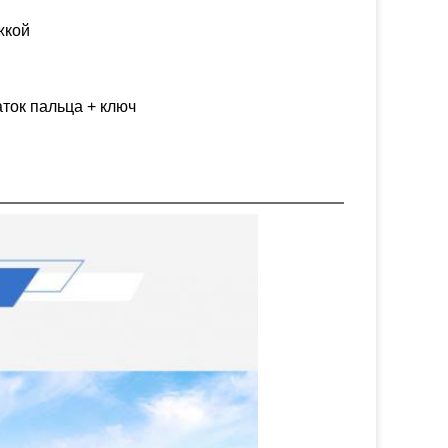
жкой
ток пальца + ключ