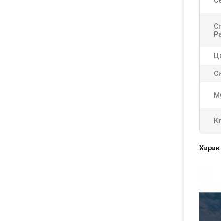
Се
С
Р
Ц
С
М
К
Харак