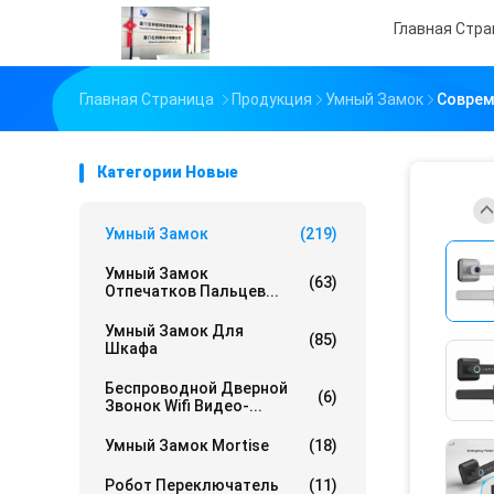
Главная Стр
Главная Страница
Продукция
Умный Замок
Соврем
Категории Новые
Умный Замок
(219)
Умный Замок
(63)
Отпечатков Пальцев...
Умный Замок Для
(85)
Шкафа
Беспроводной Дверной
(6)
Звонок Wifi Видео-...
Умный Замок Mortise
(18)
Робот Переключатель
(11)