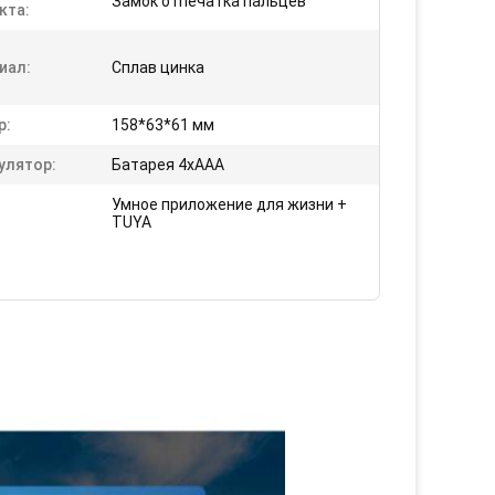
Замок отпечатка пальцев
кта:
иал:
Сплав цинка
р:
158*63*61 мм
улятор:
Батарея 4xAAA
Умное приложение для жизни +
TUYA