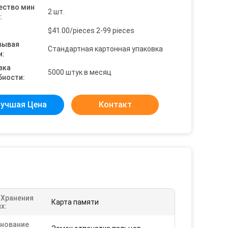
ество мин
2 шт.
:
$41.00/pieces 2-99 pieces
вывая
Стандартная картонная упаковка
и:
вка
5000 штук в месяц
бности:
учшая Цена
Контакт
 Хранения
Карта памяти
х:
нование