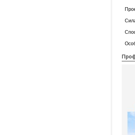
Про
Сил
Спос
Осо
Проф