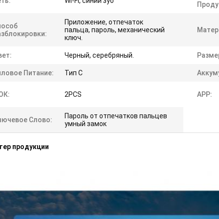
ть:
Wi-Fi, синий зуб
Проду
Приложение, отпечаток
пособ
пальца, пароль, механический
Матер
азблокировки:
ключ.
вет:
Черный, серебряный.
Разме
иловое Питание:
Тип С
Аккум
ОК:
2PCS
APP:
Пароль от отпечатков пальцев
лючевое Слово:
умный замок
тер продукции