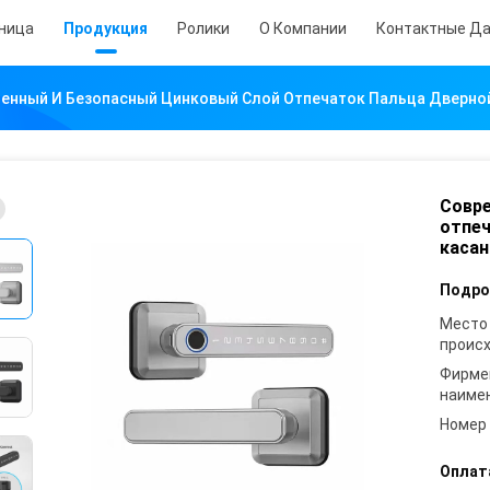
аница
Продукция
Ролики
О Компании
Контактные Д
енный И Безопасный Цинковый Слой Отпечаток Пальца Дверно
Совре
отпеч
касан
Подро
Место
проис
Фирме
наиме
Номер
Оплат