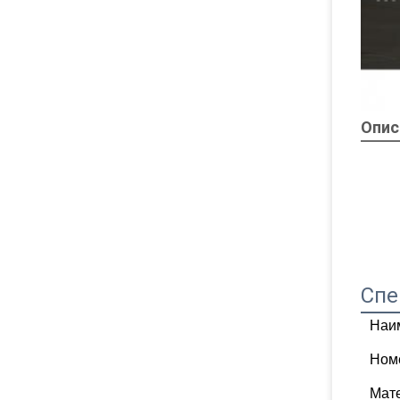
Опис
Спе
Наи
Ном
Мат