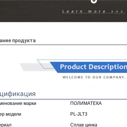
ание продукта
цификация
менование марки
ПОЛИМАТЕКА
ер модели
PL-JLT3
ериал
Сплав цинка