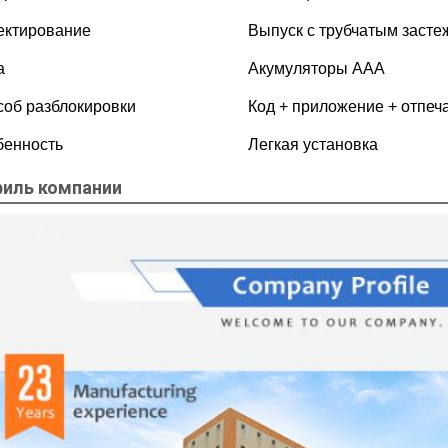
ектирование
Выпуск с трубчатым засте
а
Акумуляторы AAA
об разблокировки
Код + приложение + отпеча
бенность
Легкая установка
иль компании