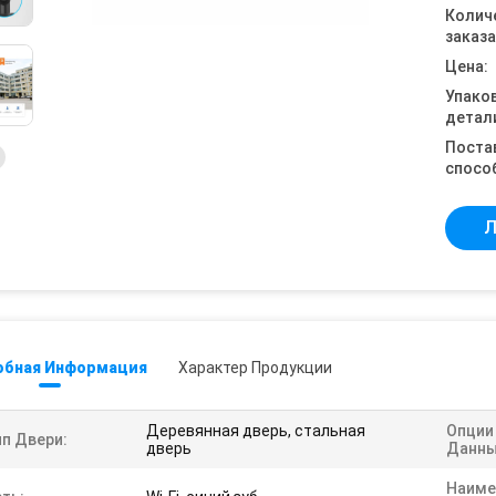
Колич
заказа
Цена:
Упако
детал
Поста
спосо
Л
обная Информация
Характер Продукции
Деревянная дверь, стальная
Опции
ип Двери:
дверь
Данны
Наиме