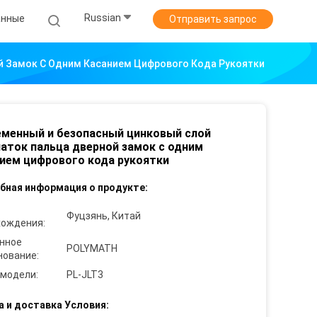
Russian
анные
Отправить запрос
й Замок С Одним Касанием Цифрового Кода Рукоятки
менный и безопасный цинковый слой
аток пальца дверной замок с одним
ием цифрового кода рукоятки
бная информация о продукте:
Фуцзянь, Китай
хождения:
нное
POLYMATH
нование:
 модели:
PL-JLT3
а и доставка Условия: